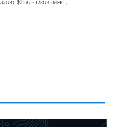
配32GB）和16G ~ 128GB eMMC，