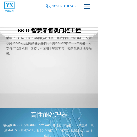
끀
18902310743
B6-D 智慧零售双门柜工控
采用Rockchip RK3566四核处理器，集成四核架构GPU；配置
双路(RJ45)以太网摄像头接口，1路RS485串口，4G网络；可
支持门状态检测、锁控，可应用于智慧零售、智能自助终端等场
景。
高性能处理器
瑞芯微RK3566四核ARM Cortex-A55处理器，高达1.8GHz主频，集
成Mali-G52四核GPU， 标配2G内存，16G存储，性能强劲，运行
稳定。