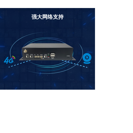
强大网络支持
4G网络
CAM
4*以太网摄像头接口
1*PCI-E 4G模块接口
（RJ45）
支持4G网络
1080P编解码能力
支持1路LVDS显示屏接口，分辨率标配1366*768，最高可支持
1920x1080 ， 显示色彩饱满，视频播放流畅。