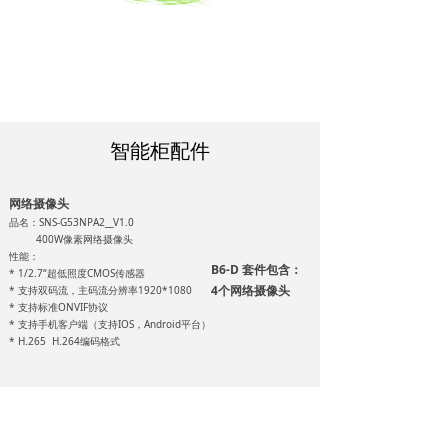
智能柜配件
网络摄像头
品名：SNS-G53NPA2__V1.0
400W像素网络摄像头
性能：
B6-D 套件包含：
* 1/2.7“超低照度CMOS传感器
4个网络摄像头
* 支持双码流，主码流分辨率1920*1080
* 支持标准ONVIF协议
* 支持手机客户端（支持IOS，Android平台）
* H.265 H.264编码格式
电插锁
品名：FBD-16G 售货柜电插锁 性
能：