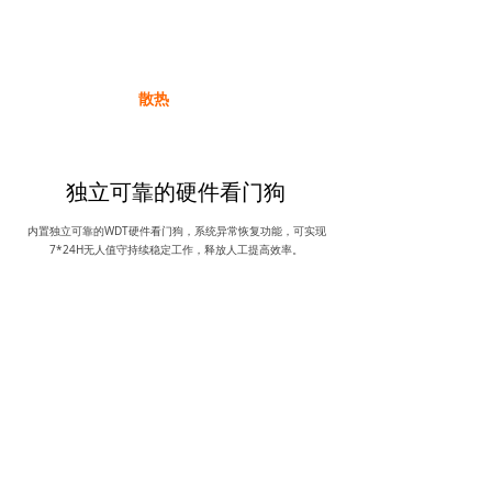
散热
独立可靠的硬件看门狗
内置独立可靠的WDT硬件看门狗，系统异常恢复功能，可实现
7*24H无人值守持续稳定工作，释放人工提高效率。