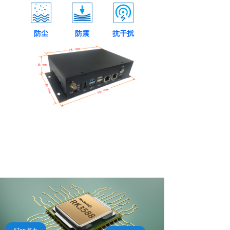
防尘
防震
抗干扰
强劲边缘计算能力
八核ARM 4*Cortex-A76+4*Cortex-A55处理器，高达2.4GHz
主频，6T算力NPU，为实现现场设备数据存储、数据管理、数
据预分析、数据预处理、实时响应、敏捷连接、智能分析提供强
大性能资源。
四核A76+四核A55
Mali-G610 MP4
数据存储