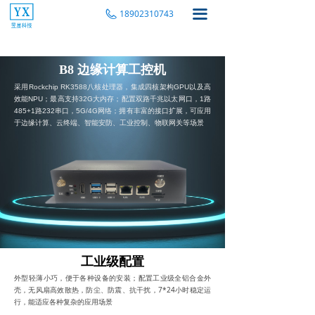
끀
18902310743
B8 边缘计算工控机
采用Rockchip RK3588八核处理器，集成四核架构GPU以及高
效能NPU；最高支持32G大内存；配置双路千兆以太网口，1路
485+1路232串口，5G/4G网络；拥有丰富的接口扩展，可应用
于边缘计算、云终端、智能安防、工业控制、物联网关等场景
工业级配置
外型轻薄小巧，便于各种设备的安装；配置工业级全铝合金外
壳，无风扇高效散热，防尘、防震、抗干扰，7*24小时稳定运
行，能适应各种复杂的应用场景