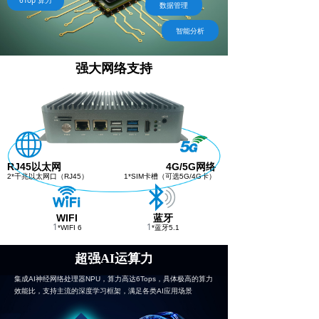
6Top 算力
数据管理
智能分析
强大网络支持
RJ45以太网
4G/5G网络
2*千兆以太网口（RJ45）
1*SIM卡槽（可选5G/4G卡）
WIFI
蓝牙
1
1
*WIFI 6
*蓝牙5.1
超强AI运算力
集成AI神经网络处理器NPU，算力高达6Tops，具体极高的算力
效能比，支持主流的深度学习框架，满足各类AI应用场景